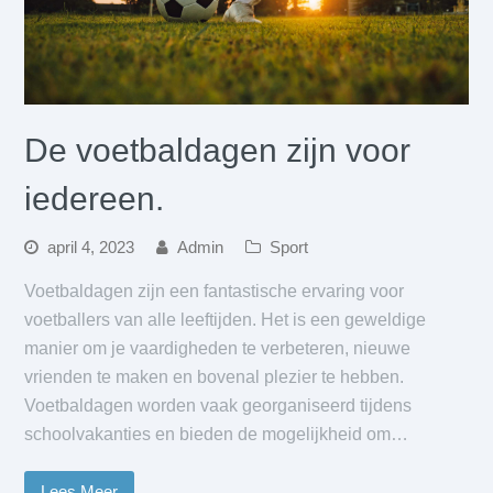
De voetbaldagen zijn voor
iedereen.
april 4, 2023
Admin
Sport
Voetbaldagen zijn een fantastische ervaring voor
voetballers van alle leeftijden. Het is een geweldige
manier om je vaardigheden te verbeteren, nieuwe
vrienden te maken en bovenal plezier te hebben.
Voetbaldagen worden vaak georganiseerd tijdens
schoolvakanties en bieden de mogelijkheid om…
Lees Meer