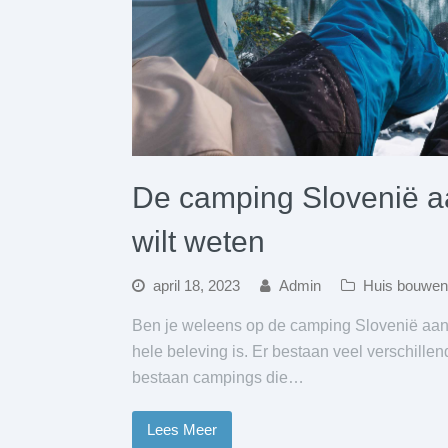
De camping Slovenië aa
wilt weten
april 18, 2023
Admin
Huis bouwen
Ben je weleens op de camping Slovenië aan 
hele beleving is. Er bestaan veel verschillen
bestaan campings die…
Lees Meer