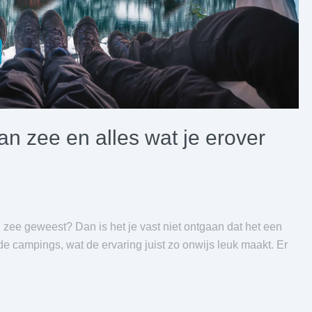
n zee en alles wat je erover
zee geweest? Dan is het je vast niet ontgaan dat het een
de campings, wat de ervaring juist zo onwijs leuk maakt. Er