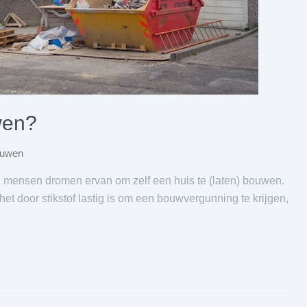
wen?
ouwen
l mensen dromen ervan om zelf een huis te (laten) bouwen.
t door stikstof lastig is om een bouwvergunning te krijgen,