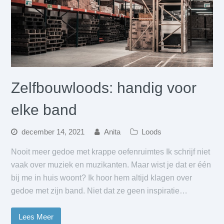
Zelfbouwloods: handig voor
elke band
december 14, 2021
Anita
Loods
Nooit meer gedoe met krappe oefenruimtes Ik schrijf niet
vaak over muziek en muzikanten. Maar wist je dat er één
bij me in huis woont? Ik hoor hem altijd klagen over
gedoe met zijn band. Niet dat ze geen inspiratie…
Lees Meer