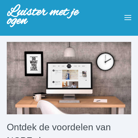
Luister met je
ogen
O
Mo
M
Ontdek de voordelen van