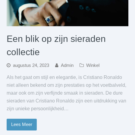
Een blik op zijn sieraden
collectie
augustus 24, 2023
Admin
Winkel
Als het gaat om stijl en elegantie, is Cristiano Ronaldo
niet alleen bekend om zijn prestaties op het voetbalveld,
maar ook om zijn verfijnde smaak in sieraden. De dure
sieraden van Cristiano Ronaldo zijn een uitdrukking van
zijn unieke persoonlijkheid…
Lees Meer