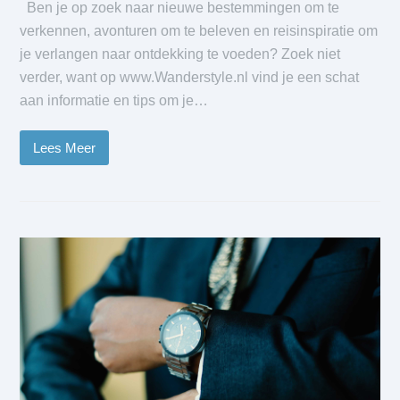
Ben je op zoek naar nieuwe bestemmingen om te
verkennen, avonturen om te beleven en reisinspiratie om
je verlangen naar ontdekking te voeden? Zoek niet
verder, want op www.Wanderstyle.nl vind je een schat
aan informatie en tips om je…
Lees Meer