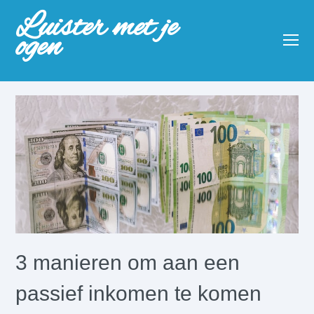
Luister met je
ogen
O
Mo
M
3 manieren om aan een
passief inkomen te komen