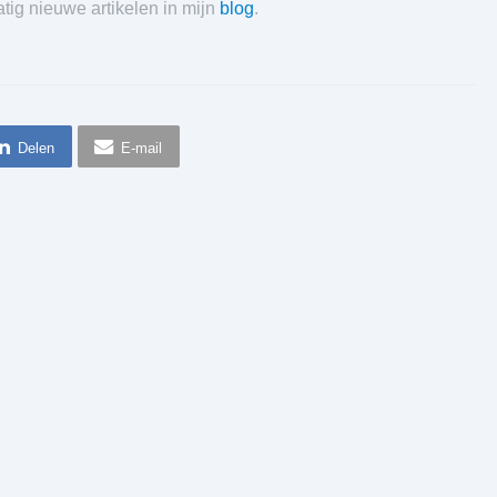
atig nieuwe artikelen in mijn
blog
.
Delen
E-mail