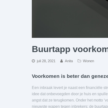
Buurtapp voorkom
juli 28, 2021
Anita
Wonen
Voorkomen is beter dan genez
Een inbraak levert je naast een financiële st
idee dat onbevoegden door je huis en spull
angst dat ze terugkomen. Onder het motto ‘v
nieuwste wapen tegen inbrekers: de buurtapp