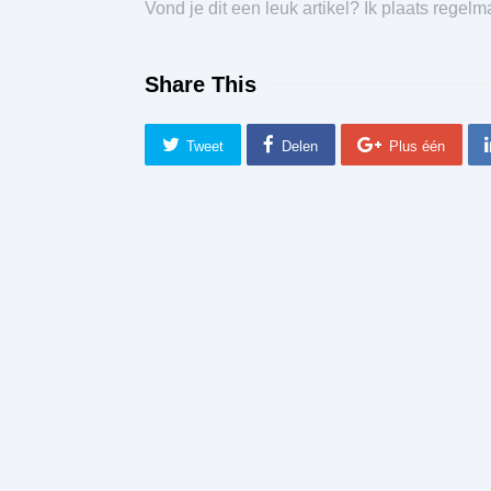
Vond je dit een leuk artikel? Ik plaats regelm
Share This
Tweet
Delen
Plus één