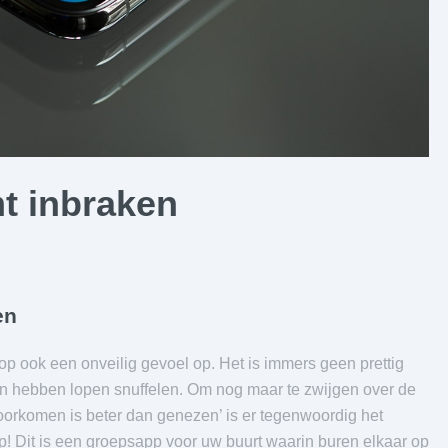
t inbraken
en
rop ook een onveilig gevoel op. Het is immers geen prettig
en hebben lopen snuffelen. Om nog maar te zwijgen over de
oorkomen is beter dan genezen’ is er tegenwoordig het
! Dit is een groepsapp voor uw buurt waarin buren elkaar op