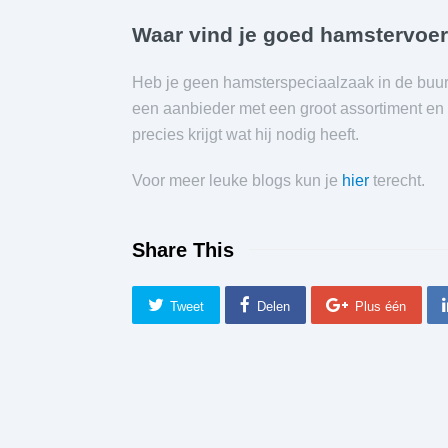
Waar vind je goed hamstervoe
Heb je geen hamsterspeciaalzaak in de buu
een aanbieder met een groot assortiment en 
precies krijgt wat hij nodig heeft.
Voor meer leuke blogs kun je
hier
terecht.
Share This
Tweet
Delen
Plus één