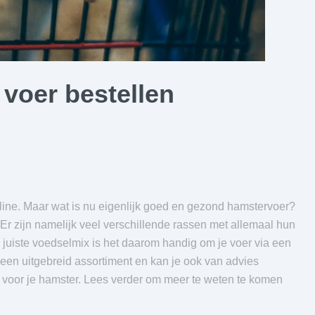
 voer bestellen
nline. Maar wat is nu eigenlijk goed en gezond hamstervoer?
 Er zijn namelijk veel verschillende rassen met allemaal hun
juiste voedselmix is het daarom handig om je voer via een
t een uitgebreid assortiment en kan je ook van advies
g voor je hamster. Lees verder om meer te weten te komen