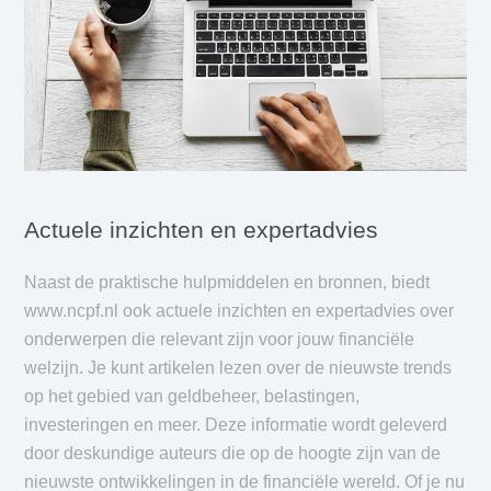
Actuele inzichten en expertadvies
Naast de praktische hulpmiddelen en bronnen, biedt
www.ncpf.nl ook actuele inzichten en expertadvies over
onderwerpen die relevant zijn voor jouw financiële
welzijn. Je kunt artikelen lezen over de nieuwste trends
op het gebied van geldbeheer, belastingen,
investeringen en meer. Deze informatie wordt geleverd
door deskundige auteurs die op de hoogte zijn van de
nieuwste ontwikkelingen in de financiële wereld. Of je nu