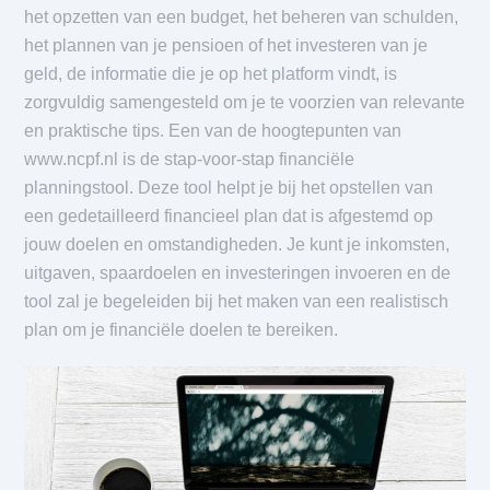
het opzetten van een budget, het beheren van schulden,
het plannen van je pensioen of het investeren van je
geld, de informatie die je op het platform vindt, is
zorgvuldig samengesteld om je te voorzien van relevante
en praktische tips. Een van de hoogtepunten van
www.ncpf.nl is de stap-voor-stap financiële
planningstool. Deze tool helpt je bij het opstellen van
een gedetailleerd financieel plan dat is afgestemd op
jouw doelen en omstandigheden. Je kunt je inkomsten,
uitgaven, spaardoelen en investeringen invoeren en de
tool zal je begeleiden bij het maken van een realistisch
plan om je financiële doelen te bereiken.