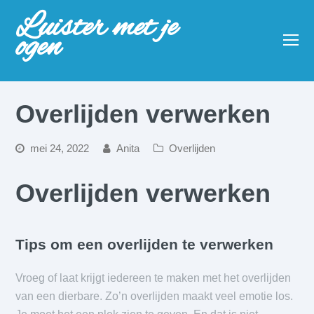
Luister met je
ogen
O
Mo
M
Overlijden verwerken
mei 24, 2022
Anita
Overlijden
Overlijden verwerken
Tips om een overlijden te verwerken
Vroeg of laat krijgt iedereen te maken met het overlijden
van een dierbare. Zo’n overlijden maakt veel emotie los.